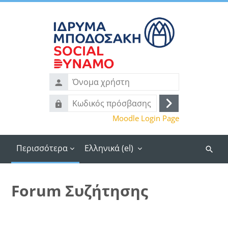
Μετάβαση στο κεντρικό περιεχόμενο
Όνομα
χρήστη
Κωδικός
Σύνδεση
πρόσβασης
Moodle Login Page
Περισσότερα
Ελληνικά ‎(el)‎
Αναζή
μαθημ
Forum Συζήτησης