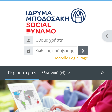
Μετάβαση στο κεντρικό περιεχόμενο
Άν
Όνομα
χρήστη
Κωδικός
Σύνδεση
πρόσβασης
Moodle Login Page
Περισσότερα
Ελληνικά ‎(el)‎
Αναζή
μαθημ